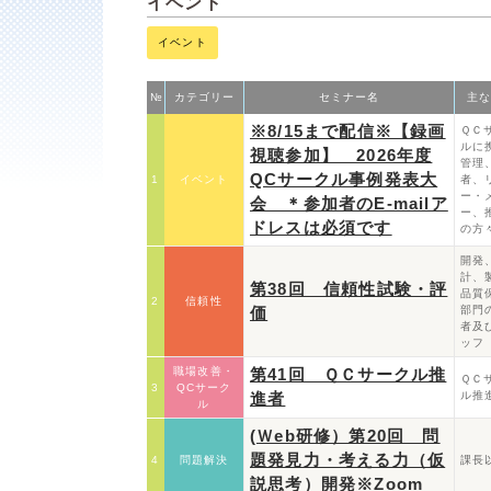
イベント
イベント
№
カテゴリー
セミナー名
主な
※8/15まで配信※【録画
ＱＣ
ルに
視聴参加】 2026年度
管理
QCサークル事例発表大
1
イベント
者、
ー・
会 ＊参加者のE-mailア
ー、
ドレスは必須です
の方
開発
計、
第38回 信頼性試験・評
品質
2
信頼性
価
部門
者及
ッフ
職場改善・
第41回 ＱＣサークル推
ＱＣ
3
QCサーク
進者
ル推
ル
(Ｗeb研修）第20回 問
題発見力・考える力（仮
4
問題解決
課長
説思考）開発※Zoom