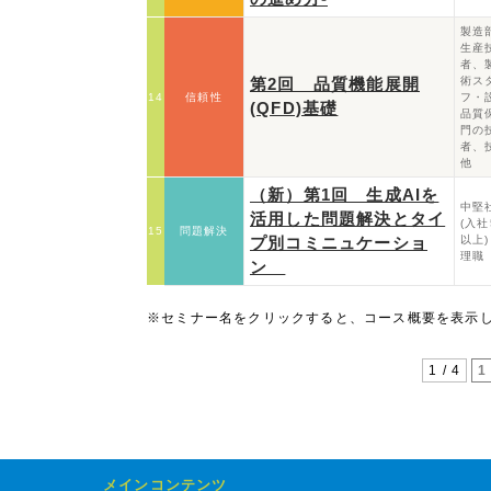
製造
生産
者、
第2回 品質機能展開
術ス
14
信頼性
フ・
(QFD)基礎
品質
門の
者、
他
（新）第1回 生成AIを
中堅
活用した問題解決とタイ
(入社
15
問題解決
プ別コミニュケーショ
以上
理職
ン
※セミナー名をクリックすると、コース概要を表示
1 / 4
1
メインコンテンツ