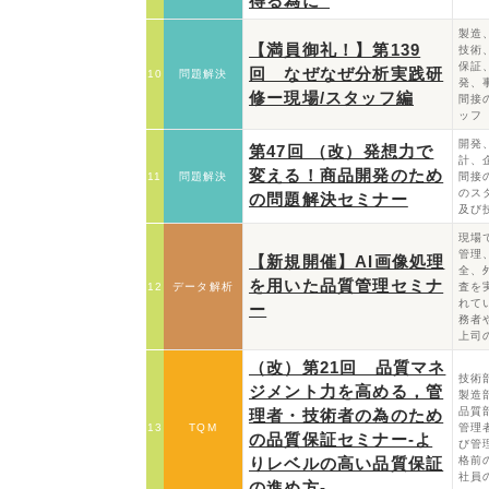
得る為に”
製造
【満員御礼！】第139
技術
保証
回 なぜなぜ分析実践研
10
問題解決
発、
修ー現場/スタッフ編
間接
ッフ
開発
第47回 （改）発想力で
計、
変える！商品開発のため
11
問題解決
間接
のス
の問題解決セミナー
及び
現場
管理
【新規開催】AI画像処理
全、
を用いた品質管理セミナ
12
データ解析
査を
れて
ー
務者
上司
（改）第21回 品質マネ
技術
ジメント力を高める，管
製造
品質
理者・技術者の為のため
13
TQM
管理
の品質保証セミナー‐よ
び管
りレベルの高い品質保証
格前
社員
の進め方‐