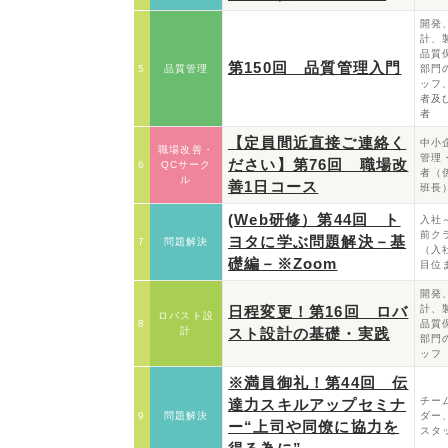
開発
計、
品質
第150回 品質管理入門
5
品質管理
部門
ッフ
者及
者
【定員間近直接ご連絡く
中小
職場改善・
管理
ださい】第76回 職場改
6
QCサーク
者（
ル
善1日コース
班長
(Web研修）第44回 ト
入社
前ク
ヨタに学ぶ問題解決－基
7
問題解決
（入
礎編－※Zoom
目位
開発
日程変更！第16回 ロバ
計、
ロバスト設
8
品質
計
スト設計の基礎・実践
部門
ッフ
※満員御礼！第44回 伝
チー
達力スキルアップセミナ
9
問題解決
ダー
ー“上司や同僚に協力を
スタ