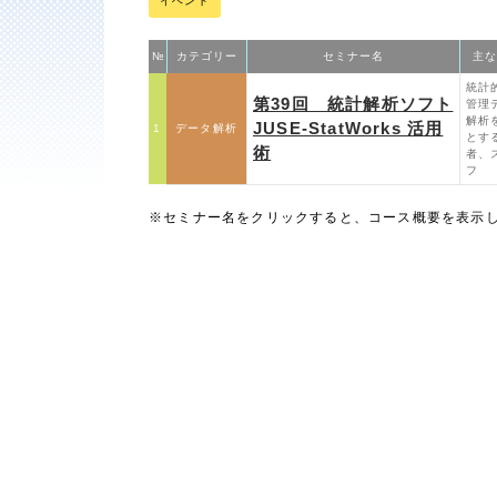
イベント
№
カテゴリー
セミナー名
主な
統計
第39回 統計解析ソフト
管理
解析
JUSE‐StatWorks 活用
1
データ解析
とす
術
者、
フ
※セミナー名をクリックすると、コース概要を表示