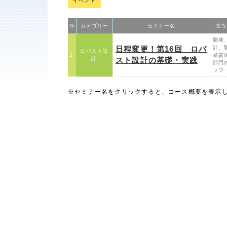
イベント
№
カテゴリー
セミナー名
主な
開発
日程変更！第16回 ロバ
計、
ロバスト設
1
品質
計
スト設計の基礎・実践
部門
ッフ
※セミナー名をクリックすると、コース概要を表示