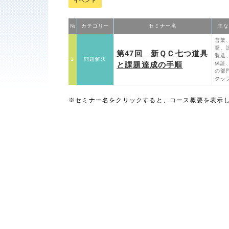
イベント
№
カテゴリー
セミナー名
主な
営業
発、
第47回 新ＱＣ七つ道具
製造
1
問題解決
と課題達成の手順
保証
の部
タッ
※セミナー名をクリックすると、コース概要を表示