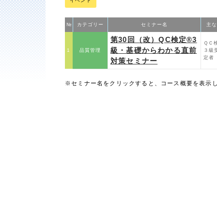
イベント
№
カテゴリー
セミナー名
主な
第30回（改）QC検定®3
ＱＣ
級・基礎からわかる直前
1
品質管理
３級
定者
対策セミナー
※セミナー名をクリックすると、コース概要を表示