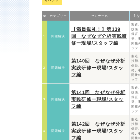
イベント
№
カテゴリー
セミナー名
主な
製造
【満員御礼！】第139
技術
保証
回 なぜなぜ分析実践研
1
問題解決
発、
修ー現場/スタッフ編
間接
ッフ
製造
第140回 なぜなぜ分析
技術
保証
実践研修ー現場/スタッ
2
問題解決
発、
フ編
間接
ッフ
製造
第141回 なぜなぜ分析
技術
保証
実践研修ー現場/スタッ
3
問題解決
発、
フ編
間接
ッフ
製造
第142回 なぜなぜ分析
技術
保証
実践研修ー現場/スタッ
4
問題解決
発、
フ編
間接