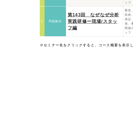
ッフ
製造
第143回 なぜなぜ分析
技術
保証
実践研修ー現場/スタッ
5
問題解決
発、
フ編
間接
ッフ
※セミナー名をクリックすると、コース概要を表示