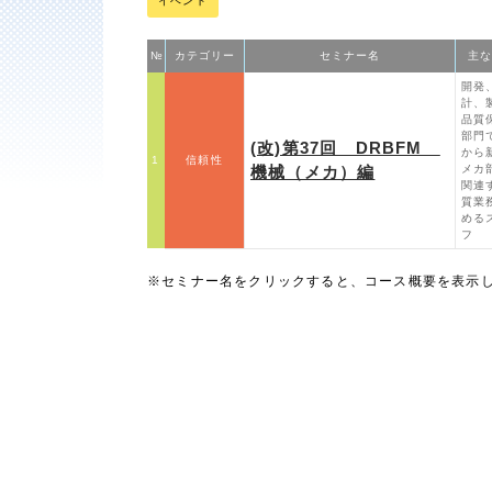
イベント
№
カテゴリー
セミナー名
主な
開発
計、
品質
部門
(改)第37回 DRBFM
から
1
信頼性
機械（メカ）編
メカ
関連
質業
める
フ
※セミナー名をクリックすると、コース概要を表示