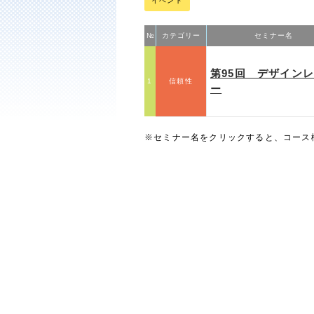
イベント
№
カテゴリー
セミナー名
第95回 デザイン
1
信頼性
ー
※セミナー名をクリックすると、コース