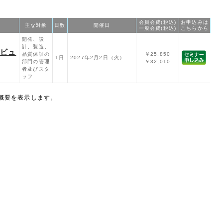
会員会費(税込)
お申込みは
主な対象
日数
開催日
一般会費(税込)
こちらから
開発、設
計、製造、
レビュ
品質保証の
￥25,850
1日
2027年2月2日（火）
部門の管理
￥32,010
者及びスタ
ッフ
概要を表示します。