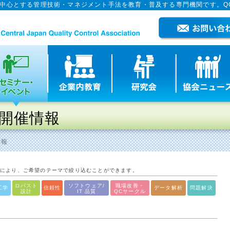
を中心とする管理技術・マネジメント手法を教育・普及する専門機関です。Q
開催情報
情報
とにより、ご希望のテーマで絞り込むことができます。
ロバスト
ソフトウェア/
職場改善・
工学
信頼性
データ解析
問題解決
設計
IT 品質
QCサークル