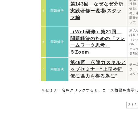
第143回 なぜなぜ分析
技術
保証
実践研修ー現場/スタッ
4
問題解決
発、
フ編
間接
ッフ
新入
（Web研修）第21回
課長
問題解決のための「フレ
（カ
5
問題解決
ームワーク思考」
ON
クO
※Zoom
参加
第46回 伝達力スキルア
チー
ップセミナー“上司や同
6
問題解決
ダー
スタ
僚に協力を得る為に”
※セミナー名をクリックすると、コース概要を表示
2 / 2