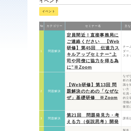
イベント
イベント
№
カテゴリー
セミナー名
主な
定員間近！直接事務局に
ご連絡ください 【Web
チー
研修】第45回 伝達力ス
1
問題解決
ダー
キルアップセミナー“上
スタ
司や同僚に協力を得る為
に”※Zoom
なぜ
析の
【Web研修】第13回 問
識を
い方
題解決のための「なぜな
2
問題解決
社員
ぜ」基礎研修 ※Zoom
的立
理職
復習
第21回 問題発見力・考
3
問題解決
課長
える力（仮説思考）開発
製造