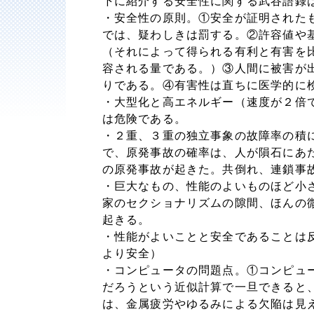
下に紹介する安全性に関する武谷語録
・安全性の原則。①安全が証明された
では、疑わしきは罰する。②許容値や
（それによって得られる有利と有害を
容される量である。）③人間に被害が
りである。④有害性は直ちに医学的に
・大型化と高エネルギー（速度が２倍
は危険である。
・２重、３重の独立事象の故障率の積
で、原発事故の確率は、人が隕石にあ
の原発事故が起きた。共倒れ、連鎖事
・巨大なもの、性能のよいものほど小
家のセクショナリズムの隙間、ほんの
起きる。
・性能がよいことと安全であることは
より安全）
・コンピュータの問題点。①コンピュ
だろうという近似計算で一旦できると
は、金属疲労やゆるみによる欠陥は見