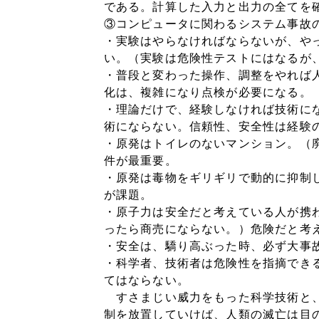
である。計算した入力と出力の全てを
③コンピュータに関わるシステム事故
・実験はやらなければならないが、や
い。（実験は危険性テストにはなるが
・普段と変わった操作、調整をやれば
化は、複雑になり点検が必要になる。
・理論だけで、経験しなければ技術に
術にならない。信頼性、安全性は経験
・原発はトイレのないマンション。（
件が最重要。
・原発は毒物をギリギリで動的に抑制
が課題。
・原子力は安全だと考えている人が携
ったら商売にならない。）危険だと考
・安全は、驕り高ぶった時、必ず大事
・科学者、技術者は危険性を指摘でき
てはならない。
すさまじい威力をもった科学技術と、
制を放置していけば、人類の滅亡は目