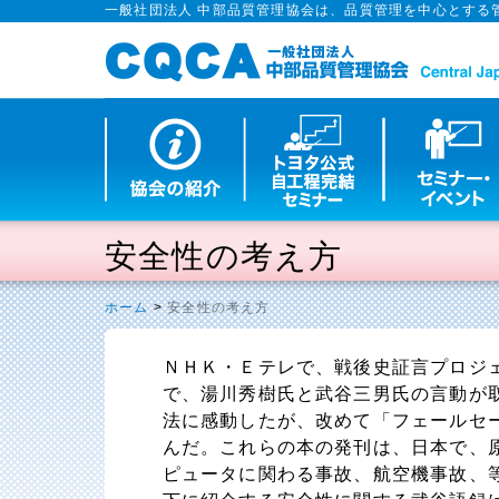
一般社団法人 中部品質管理協会は、品質管理を中心とする
安全性の考え方
ホーム
>
安全性の考え方
ＮＨＫ・Ｅテレで、戦後史証言プロジ
で、湯川秀樹氏と武谷三男氏の言動が
法に感動したが、改めて「フェールセ
んだ。これらの本の発刊は、日本で、
ピュータに関わる事故、航空機事故、