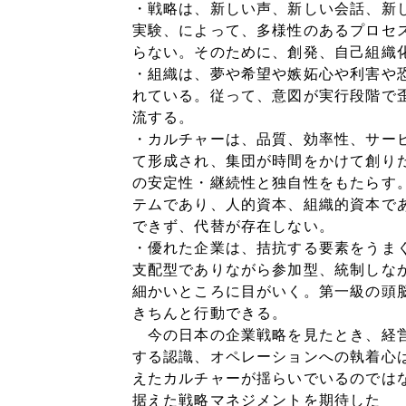
・戦略は、新しい声、新しい会話、新
実験、によって、多様性のあるプロセ
らない。そのために、創発、自己組織
・組織は、夢や希望や嫉妬心や利害や
れている。従って、意図が実行段階で
流する。
・カルチャーは、品質、効率性、サー
て形成され、集団が時間をかけて創り
の安定性・継続性と独自性をもたらす
テムであり、人的資本、組織的資本で
できず、代替が存在しない。
・優れた企業は、拮抗する要素をうま
支配型でありながら参加型、統制しな
細かいところに目がいく。第一級の頭
きちんと行動できる。
今の日本の企業戦略を見たとき、経営
する認識、オペレーションへの執着心
えたカルチャーが揺らいでいるのでは
据えた戦略マネジメントを期待した