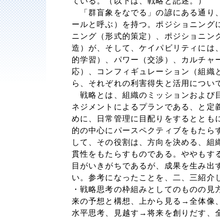
ている。（以下は、戦略と記述。）
「群盲象をなでる」の諺にある通り、
ールと呼ぶ）を持つ。ポジショニング
ニング（形式的策定）、ポジショニン
造）が、そして、ケイパビリティには
的学習）、パワー（交渉）、カルチャ
応）、コンフィギュレーション（組織
ら、それぞれの利害得失と活用につい
戦略とは、組織のミッションおよび目
ネジメントによるプランである、と定
めに、日常管理に目配りをするととも
的の中心にパースペクティブをもたら
して、その役割は、方向を決める、組
貫性をもたらすものである。ややもす
目がいきがちであるが、成果を生み出
い。参考になったことを、二、三紹介
・戦略思考の枠組みとしてのものの見
来の予想と構想、上から見る→全体像
水平思考、見越す→将来を創りだす、