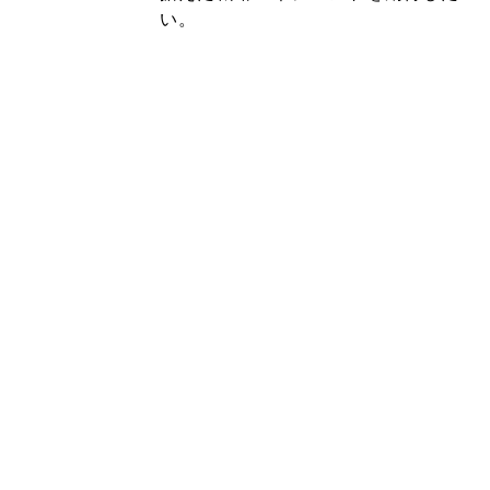
い。 （杉