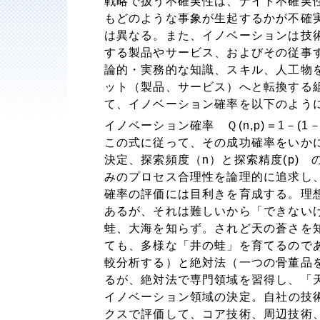
戦略で扱う不確実性は、ナイト不確実
もどのような事象が生起するかが不確
は異なる。また、イノベーションは技
する製品やサービス、およびその従事
論的・実務的な知識、スキル、人工物
ット（製品、サービス）へと転換する
て、イノベーション確率を以下のよう
イノベーション確率 Ｑ(n,p)＝1－(1－
この式に従って、その成功確率をいか
決定、探索頻度（n）と探索精度(p)
みのプロセス合理性を論理的に追求し
確率の評価には目利きを育成する。
理
あるが、それは難しいから「できない
蛙、大海を知らず。されど天の蒼さを
ても、多様な「井の蛙」を育てるので
較分析する）と絶対法（一つの骨董品
るが、絶対法で専門領域を習得し、「
イノベーション領域の決定。
自社の技
クスで評価して、コア技術、周辺技術