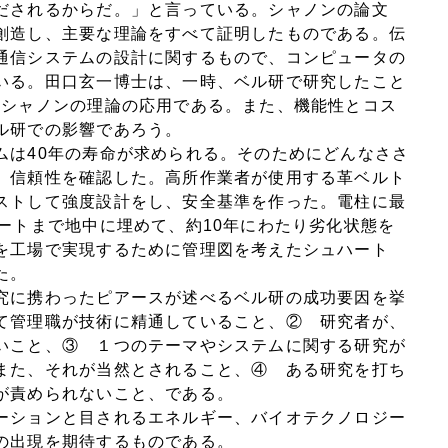
だされるからだ。」と言っている。シャノンの論文
創造し、主要な理論をすべて証明したものである。伝
通信システムの設計に関するもので、コンピュータの
いる。田口玄一博士は、一時、ベル研で研究したこと
、シャノンの理論の応用である。また、機能性とコス
ル研での影響であろう。
ムは40年の寿命が求められる。そのためにどんなささ
、信頼性を確認した。高所作業者が使用する革ベルト
ストして強度設計をし、安全基準を作った。電柱に最
ートまで地中に埋めて、約10年にわたり劣化状態を
を工場で実現するために管理図を考えたシュハート
た。
に携わったピアースが述べるベル研の成功要因を挙
て管理職が技術に精通していること、② 研究者が、
いこと、③ １つのテーマやシステムに関する研究が
また、それが当然とされること、④ ある研究を打ち
が責められないこと、である。
ションと目されるエネルギー、バイオテクノロジー
す研究所の出現を期待するものである。