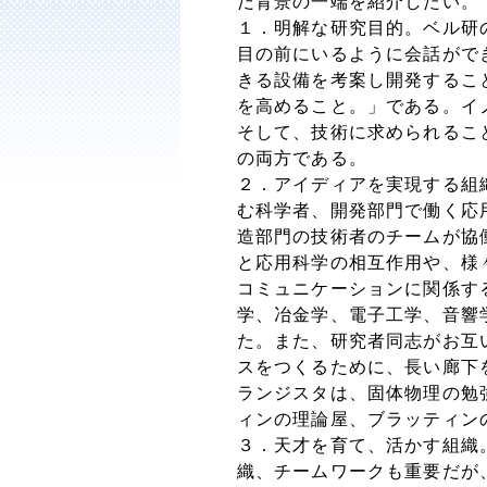
だ背景の一端を紹介したい。
１．明解な研究目的。ベル研
目の前にいるように会話がで
きる設備を考案し開発するこ
を高めること。」である。イ
そして、技術に求められるこ
の両方である。
２．アイディアを実現する組
む科学者、開発部門で働く応
造部門の技術者のチームが協
と応用科学の相互作用や、様
コミュニケーションに関係す
学、冶金学、電子工学、音響
た。また、研究者同志がお互
スをつくるために、長い廊下
ランジスタは、固体物理の勉
ィンの理論屋、ブラッティン
３．天才を育て、活かす組織
織、チームワークも重要だが