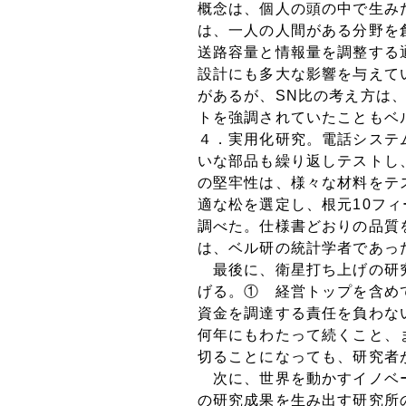
概念は、個人の頭の中で生み
は、一人の人間がある分野を
送路容量と情報量を調整する
設計にも多大な影響を与えて
があるが、SN比の考え方は
トを強調されていたこともベ
４．実用化研究。電話システ
いな部品も繰り返しテストし
の堅牢性は、様々な材料をテ
適な松を選定し、根元10フィ
調べた。仕様書どおりの品質
は、ベル研の統計学者であっ
最後に、衛星打ち上げの研究
げる。① 経営トップを含め
資金を調達する責任を負わな
何年にもわたって続くこと、
切ることになっても、研究者
次に、世界を動かすイノベー
の研究成果を生み出