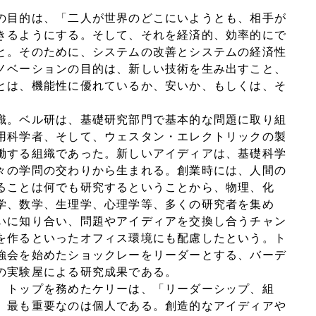
の目的は、「二人が世界のどこにいようとも、相手が
きるようにする。そして、それを経済的、効率的にで
と。そのために、システムの改善とシステムの経済性
ノベーションの目的は、新しい技術を生み出すこと、
とは、機能性に優れているか、安いか、もしくは、そ
織。ベル研は、基礎研究部門で基本的な問題に取り組
用科学者、そして、ウェスタン・エレクトリックの製
働する組織であった。新しいアイディアは、基礎科学
々の学問の交わりから生まれる。創業時には、人間の
ることは何でも研究するということから、物理、化
学、数学、生理学、心理学等、多くの研究者を集め
いに知り合い、問題やアイディアを交換し合うチャン
を作るといったオフィス環境にも配慮したという。ト
強会を始めたショックレーをリーダーとする、バーデ
の実験屋による研究成果である。
。トップを務めたケリーは、「リーダーシップ、組
、最も重要なのは個人である。創造的なアイディアや