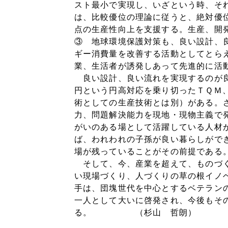
スト最小で実現し、いざという時、そ
は、比較優位の理論に従うと、絶対優
点の生産性向上を支援する。生産、開
③ 地球環境保護対策も、良い設計、
ギー消費量を改善する活動としてとら
業、生活者が誘発しあって先進的に活
良い設計、良い流れを実現するのが良
円という円高対応を乗り切ったＴＱＭ
術としての生産技術とは別）がある。
力、問題解決能力を現地・現物主義で
がいのある場として活躍している人材
ば、われわれの子孫が良い暮らしがで
場が残っていることがその前提である
そして、今、産業を超えて、ものづく
い現場づくり、人づくりの草の根イノ
手は、団塊世代を中心とするベテラン
一人として大いに啓発され、今後もそ
る。 （杉山 哲朗）