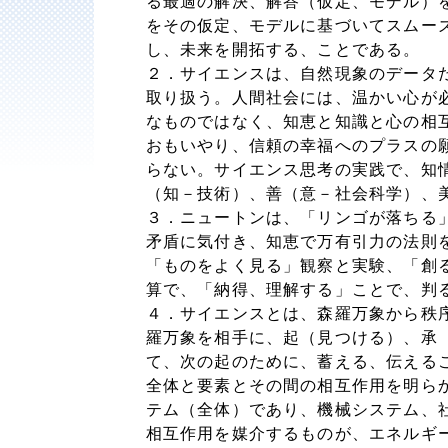
る最適の解決、解答（仮定、モデル）
をその仮定、モデルに基づいてスムー
し、未来を開拓する、ことである。
２．サイエンスは、自然現象のデータ
取り扱う。人間社会には、温かい心が
なものではなく、知恵と知識と心の相
おもいやり、信頼の幸福へのプラスの
らない。サイエンス思考の実践で、知
（知－技術）、善（意－社会科学）、
３．ニュートンは、「リンゴが落ちる
矛盾に気付き、知恵で万有引力の法則
「ものをよく見る」観察と実験、「創
算で、「納得、理解する」ことで、判
４．サイエンスとは、森羅万象から秩
羅万象を相手に、起（見つける）、承
て、次の起のために、蓄える、伝える
全体と要素とその間の相互作用を明ら
テム（全体）であり、機械システム、
相互作用を媒介するものが、エネルギ