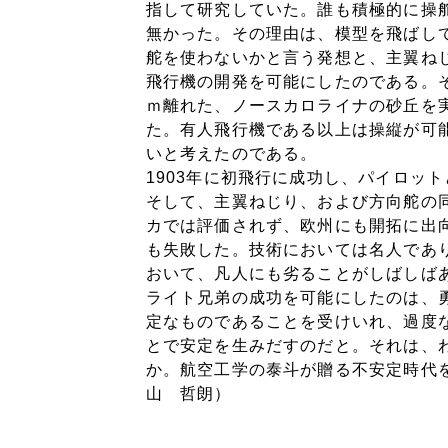
指して研究していた。誰も積極的に操
無かった。その理由は、模型を飛ばし
舵を使わないかと言う発想と、主翼ね
飛行機の開発を可能にしたのである。そ
ｍ離れた、ノースカロライナの砂丘を
た。有人飛行機である以上は操縦が可
いと考えたのである。
1903年に初飛行に成功し、パイロッ
そして、主翼ねじり、および方向舵の
カでは評価されず、欧州にも開拓に出
も失敗した。技術においては名人であ
おいて、凡人にも劣ることがしばしば
ライト兄弟の成功を可能にしたのは、
定なものであることを受けいれ、過度
とで安定を生みだすのだと。それは、
か。航空工学の泰斗が贈る不安定時
山 哲朗）