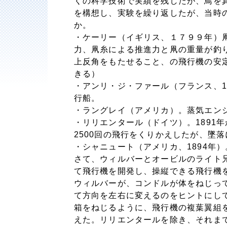
くの科学技術で実績を残したが、鳥を
を構想し、実験を繰り返したが、当時
か。
・ケーリー（イギリス、１７９９年）
力、凧糸による推進力と凧の重量が釣
上反角をもたせること、の飛行機の安
きる）
・アンリ・ジ・ファール（フランス、1
行船。
・ラングレイ（アメリカ）。蒸気エン
・リリエンタール（ドイツ）。1891
2500回の飛行をくりかえしたが、墜
・シャニュート（アメリカ、1894年
さて、ウィルバーとオービルのライト
て飛行機を開発し、操縦できる飛行機
ウィルバーが、コンドルが体をねじっ
て方向を左右に変えるのをヒントにし
箱をねじるように、飛行機の複葉翼組
えた。リリエンタールを除き、それま