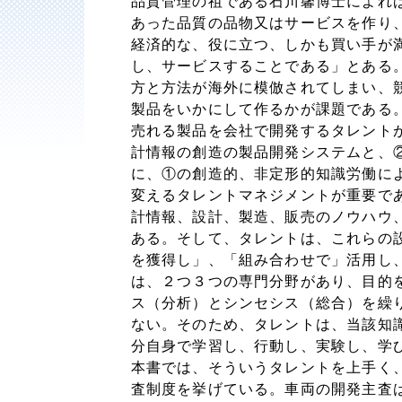
品質管理の祖である石川馨博士によれ
あった品質の品物又はサービスを作り
経済的な、役に立つ、しかも買い手が
し、サービスすることである」とある
方と方法が海外に模倣されてしまい、
製品をいかにして作るかが課題である
売れる製品を会社で開発するタレント
計情報の創造の製品開発システムと、
に、①の創造的、非定形的知識労働に
変えるタレントマネジメントが重要で
計情報、設計、製造、販売のノウハウ
ある。そして、タレントは、これらの
を獲得し」、「組み合わせで」活用し
は、２つ３つの専門分野があり、目的
ス（分析）とシンセシス（総合）を繰
ない。そのため、タレントは、当該知
分自身で学習し、行動し、実験し、学
本書では、そういうタレントを上手く
査制度を挙げている。車両の開発主査