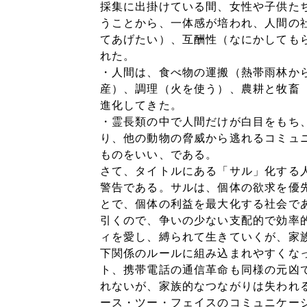
採集に出掛けている間、女性や子供た
うことから、一体感が培われ、人間の
てあげたい）、互酬性（なにかしても
れた。
・人間は、食べ物の運搬（熱帯雨林か
産）、調理（火を使う）、農耕と牧畜
進化してきた。
・霊長類の中で人間だけが白目をもち
り、他の動物の脅威から逃れるコミュ
ものをいい、である。
さて、タイトルにある「サル」化する
警告である。サルは、個体の欲求を優
とで、個体の利益を最大化する社会で
引くので、争いの少ない支配的で効率
ィを愛し、縛られて生きていくが、家
下関係のルールに組み込まれやすくな
ト、携帯電話の通信革命も同様の元凶
れないが、家族的なつながりは失われ
ース・ツー・フェイスのコミュニケー