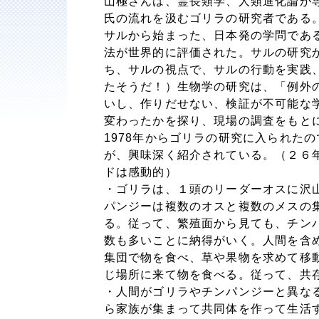
山極さんは、霊長類学、人類進化論が
氏の流れを汲むゴリラの研究者である
サルから始まった、日本発の学問であ
法が世界的に評価された。サルの研究
ち、サルの視点で、サルの行動を実践
たそうだ！）生物学の研究は、「例外
いし、作りだせない、検証が不可能な
変わったかを探り、現場の調査をもと
1978年からゴリラの研究に入られた
が、興味深く紹介されている。（２６
ドは感動的）
・ゴリラは、１頭のリーダーオスに沢
パンジーは複数のオスと複数のメスの
る。従って、繁殖面から見ても、チン
数も多いことに納得がいく。人間を含
集団で物を食べ、草や果物を求めて移
じ場所に来て物を食べる。従って、共
・人間がゴリラやチンパンジーと異な
ら家族が集まって共同体を作って生活