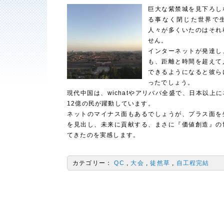
巨大な紫禁城を見下ろし
る事なく閉じた世界で
人々が多くいたのはそれ
せん。
インターネットが発達し
も、距離と時間を超えて
できるようになると彼ら
ったでしょう。
現代中国は、wichatやアリババ全盛で、日本以上
12億の民が躍動しています。
ネットのマイナス面もあるでしょうが、プラス面を
を見出し、未来に貢献する、まさに『価値創造』の
てきたのを実感します。
カテゴリー：
QC
大会
徒然草
自工程完結