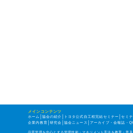
メインコンテンツ
ホーム
協会の紹介
トヨタ公式自工程完結セミナー
セミ
企業内教育
研究会
協会ニュース
アーカイブ・会報誌・Q
品質管理を中心とする管理技術・マネジメント手法を教育・普及