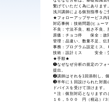
なぜなぜ分析は、基礎知識習
繫げていただく為にあります
浅川講師による個別指導をご
★フォローアップサービス内
対応事例：技術問題(ヒューマ
不良：寸法不良、粗さ不良、
原価：チョコ停 保全：故
管理：品違い、数量不足、伝
事務：プログラム設定ミス、
技術：設計ミス 安全：労
★手順★
❶なぜなぜ分析の規定のフォ
提出。
❷講師はそれを1回添削し、
❸半年に１回設けられた対面
ドバイスを受けて頂けます。
＊注：個別対応となりますの
１６，５００ 円（税込）/３