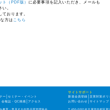
ット（PDF版）
に必要事項を記入いただき、メールも
さい。
しております。
要な方は
こちら
サイトサポート
ナー
セミナー・イベント
新規会員登録
災害対策ポリ
・会報誌・QC雑感
アクセス
お問い合わせ
サイトマップ
を教育・普及する中部品質管理協会
〒450-0001名古屋市中村区