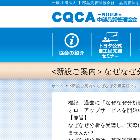
一般社団法人 中部品質管理協会は、品質管理
<新設ご案内＞なぜなぜ
ホーム
>
<新設ご案内＞なぜなぜ分析実践フォ
標記、
過去に「なぜなぜ分析
ォローアップサービスを開始
【趣旨】
なぜなぜ分析を受講し、実際
ませんか？