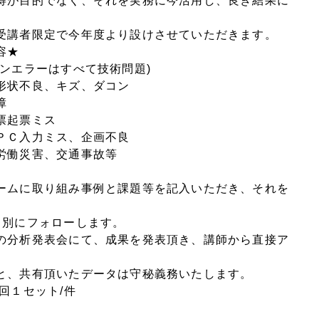
得が目的でなく、それを実務に今活用し、良き結果に
。
受講者限定で今年度より設けさせていただきます。
容★
ンエラーはすべて技術問題)
形状不良、キズ、ダコン
障
票起票ミス
ＰＣ入力ミス、企画不良
働災害、交通事故等
ームに取り組み事例と課題等を記入いただき、それを
個別にフォローします。
の分析発表会にて、成果を発表頂き、講師から直接ア
と、共有頂いたデータは守秘義務いたします。
回１セット/件