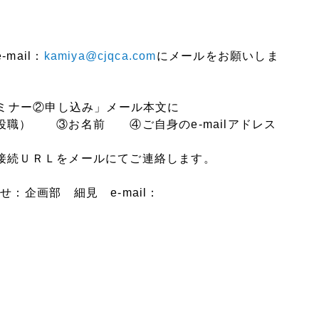
。
mail：
kamiya@cjqca.com
にメールをお願いしま
セミナー②申し込み」メール本文に
役職） ③お名前 ④ご自身のe-mailアドレス
接続ＵＲＬをメールにてご連絡します。
：企画部 細見 e-mail：