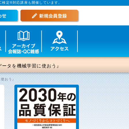
C検定®対応講座も開催しています。
ンサデータを機械学習に使おう』
に使おう』