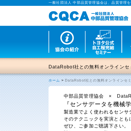
一般社団法人 中部品質管理協会は、品質管理
DataRobot社との無料オンライ
ホーム
>
DataRobot社との無料オンライン
中部品質管理協会 × Data
『センサデータを機械
製造業でよく使われるセンサ
そのテクニックを実演ととも
ぜひ、ご参加ご聴講下さい。