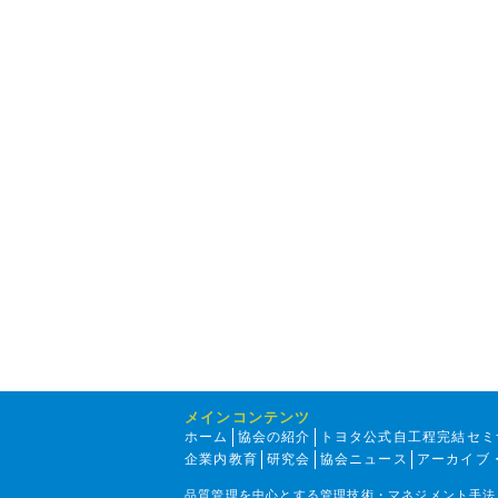
メインコンテンツ
ホーム
協会の紹介
トヨタ公式自工程完結セミ
企業内教育
研究会
協会ニュース
アーカイブ
品質管理を中心とする管理技術・マネジメント手法