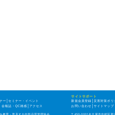
サイトサポート
ナー
セミナー・イベント
新規会員登録
災害対策ポリ
・会報誌・QC雑感
アクセス
お問い合わせ
サイトマップ
を教育・普及する中部品質管理協会
〒450-0001名古屋市中村区