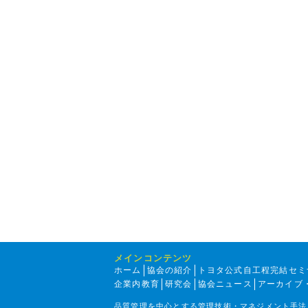
メインコンテンツ
ホーム
協会の紹介
トヨタ公式自工程完結セミ
企業内教育
研究会
協会ニュース
アーカイブ
品質管理を中心とする管理技術・マネジメント手法