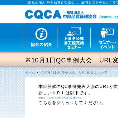
一般社団法人 中部品質管理協会は、品質管理を中心とする
※10月1日QC事例大会 UR
ホーム
>
※10月1日QC事例大会 URL変更について
本日開催のQC事例発表大会のURLが
新しいＵＲＬは以下です。
https://youtu.be/tQX1GL4KpFs
こちらをクリックしてください。