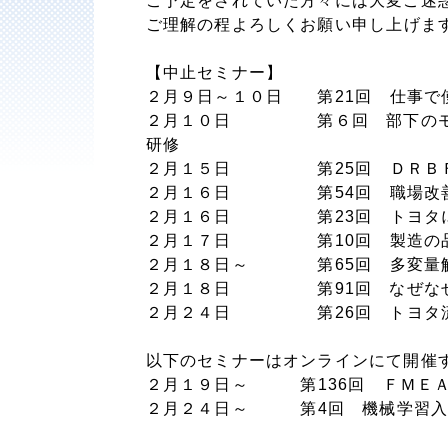
ご予定をされていた方々には大変ご迷
ご理解の程よろしくお願い
申し上げま
【中止セミナー】
２月９日～１０日 第
21
回 仕事で
２月１０日 第６回 部下のモチ
研修
２月１５日 第
25
回 ＤＲＢ
２月１６日 第
54
回 職場改
２月１６日 第
23
回 トヨタ
２月１７日 第
10
回 製造の
２月１８日～ 第
65
回 多変量
２月１８日 第91回 なぜな
２月２４日 第26回 トヨタ流
以下のセミナーはオンラインにて開催
２月１９日～ 第
136
回 ＦＭＥ
２月２４日～ 第
4
回 機械学習