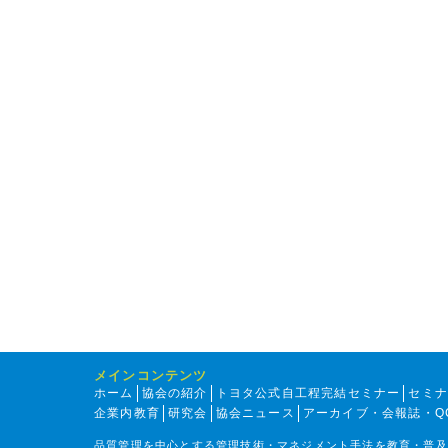
メインコンテンツ
ホーム
協会の紹介
トヨタ公式自工程完結セミナー
セミ
企業内教育
研究会
協会ニュース
アーカイブ・会報誌・Q
品質管理を中心とする管理技術・マネジメント手法を教育・普及