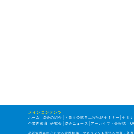
メインコンテンツ
ホーム
協会の紹介
トヨタ公式自工程完結セミナー
セミ
企業内教育
研究会
協会ニュース
アーカイブ・会報誌・Q
品質管理を中心とする管理技術・マネジメント手法を教育・普及