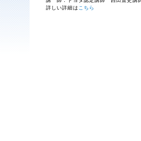
講 師：トヨタ認定講師 西田直史講
詳しい詳細は
こちら