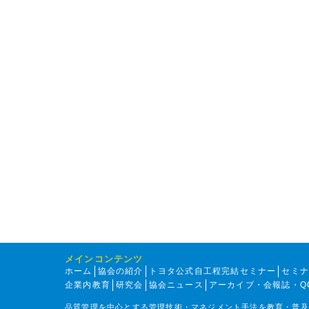
メインコンテンツ
ホーム
協会の紹介
トヨタ公式自工程完結セミナー
セミ
企業内教育
研究会
協会ニュース
アーカイブ・会報誌・Q
品質管理を中心とする管理技術・マネジメント手法を教育・普及