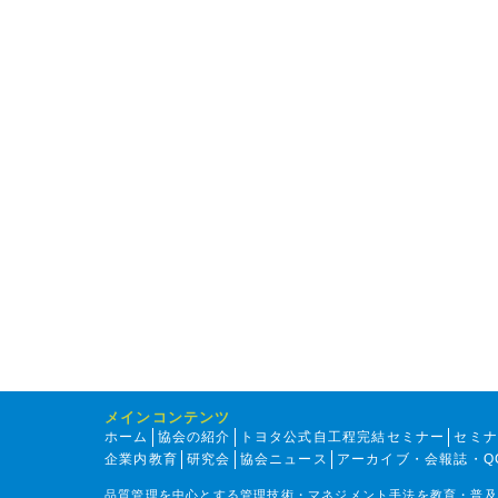
メインコンテンツ
ホーム
協会の紹介
トヨタ公式自工程完結セミナー
セミ
企業内教育
研究会
協会ニュース
アーカイブ・会報誌・Q
品質管理を中心とする管理技術・マネジメント手法を教育・普及