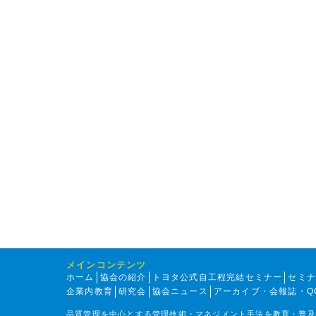
メインコンテンツ
ホーム
協会の紹介
トヨタ公式自工程完結セミナー
セミ
企業内教育
研究会
協会ニュース
アーカイブ・会報誌・Q
品質管理を中心とする管理技術・マネジメント手法を教育・普及