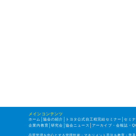
メインコンテンツ
ホーム
協会の紹介
トヨタ公式自工程完結セミナー
セミ
企業内教育
研究会
協会ニュース
アーカイブ・会報誌・Q
品質管理を中心とする管理技術・マネジメント手法を教育・普及