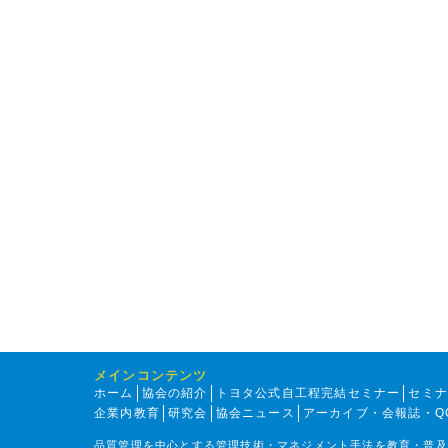
メインコンテンツ
ホーム
協会の紹介
トヨタ公式自工程完結セミナー
セミ
企業内教育
研究会
協会ニュース
アーカイブ・会報誌・Q
品質管理を中心とする管理技術・マネジメント手法を教育・普及