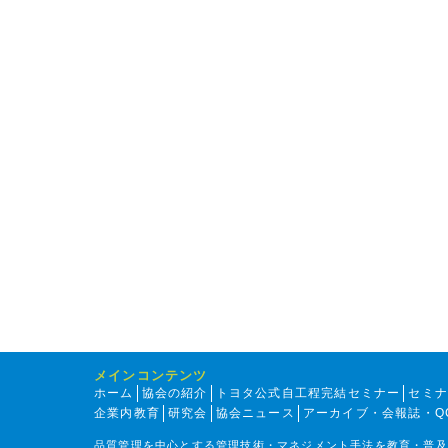
メインコンテンツ
ホーム
協会の紹介
トヨタ公式自工程完結セミナー
セミ
企業内教育
研究会
協会ニュース
アーカイブ・会報誌・Q
品質管理を中心とする管理技術・マネジメント手法を教育・普及