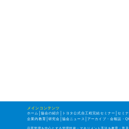
メインコンテンツ
ホーム
協会の紹介
トヨタ公式自工程完結セミナー
セミ
企業内教育
研究会
協会ニュース
アーカイブ・会報誌・Q
品質管理を中心とする管理技術・マネジメント手法を教育・普及