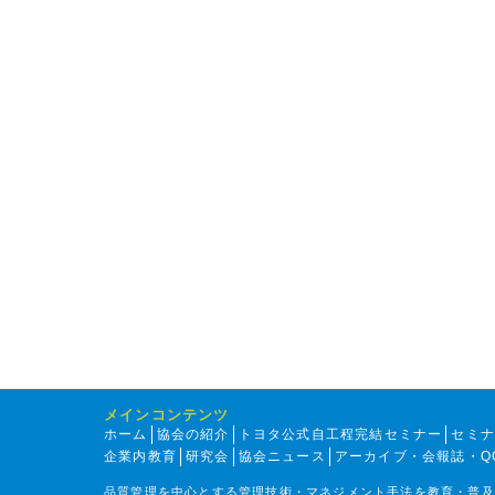
メインコンテンツ
ホーム
協会の紹介
トヨタ公式自工程完結セミナー
セミ
企業内教育
研究会
協会ニュース
アーカイブ・会報誌・Q
品質管理を中心とする管理技術・マネジメント手法を教育・普及