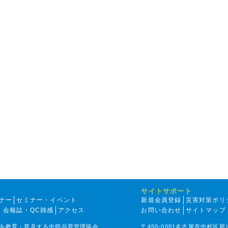
サイトサポート
ナー
セミナー・イベント
新規会員登録
災害対策ポリ
・会報誌・QC雑感
アクセス
お問い合わせ
サイトマップ
を教育・普及する中部品質管理協会
〒450-0001名古屋市中村区