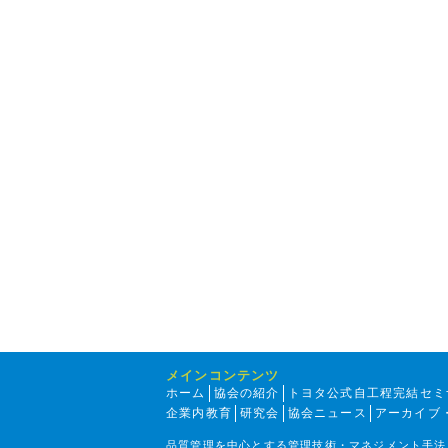
メインコンテンツ
ホーム
協会の紹介
トヨタ公式自工程完結セミ
企業内教育
研究会
協会ニュース
アーカイブ
品質管理を中心とする管理技術・マネジメント手法