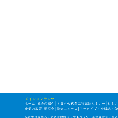
メインコンテンツ
ホーム
協会の紹介
トヨタ公式自工程完結セミナー
セミ
企業内教育
研究会
協会ニュース
アーカイブ・会報誌・Q
品質管理を中心とする管理技術・マネジメント手法を教育・普及