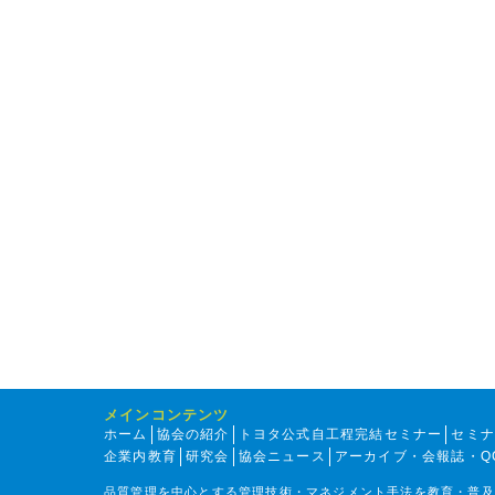
メインコンテンツ
ホーム
協会の紹介
トヨタ公式自工程完結セミナー
セミ
企業内教育
研究会
協会ニュース
アーカイブ・会報誌・Q
品質管理を中心とする管理技術・マネジメント手法を教育・普及