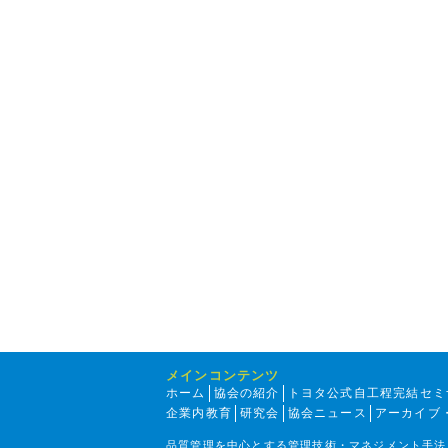
メインコンテンツ
ホーム
協会の紹介
トヨタ公式自工程完結セミ
企業内教育
研究会
協会ニュース
アーカイブ
品質管理を中心とする管理技術・マネジメント手法