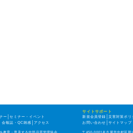
サイトサポート
ナー
セミナー・イベント
新規会員登録
災害対策ポリ
・会報誌・QC雑感
アクセス
お問い合わせ
サイトマップ
を教育・普及する中部品質管理協会
〒450-0001名古屋市中村区