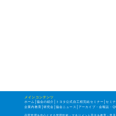
メインコンテンツ
ホーム
協会の紹介
トヨタ公式自工程完結セミナー
セミ
企業内教育
研究会
協会ニュース
アーカイブ・会報誌・Q
品質管理を中心とする管理技術・マネジメント手法を教育・普及