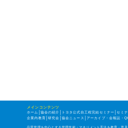
メインコンテンツ
ホーム
協会の紹介
トヨタ公式自工程完結セミナー
セミ
企業内教育
研究会
協会ニュース
アーカイブ・会報誌・Q
品質管理を中心とする管理技術・マネジメント手法を教育・普及