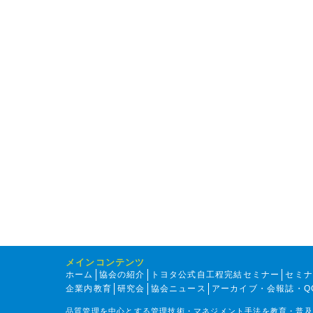
メインコンテンツ
ホーム
協会の紹介
トヨタ公式自工程完結セミナー
セミ
企業内教育
研究会
協会ニュース
アーカイブ・会報誌・Q
品質管理を中心とする管理技術・マネジメント手法を教育・普及