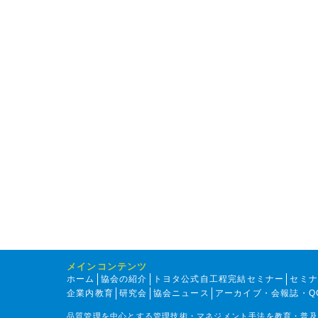
メインコンテンツ
ホーム
協会の紹介
トヨタ公式自工程完結セミナー
セミ
企業内教育
研究会
協会ニュース
アーカイブ・会報誌・Q
品質管理を中心とする管理技術・マネジメント手法を教育・普及