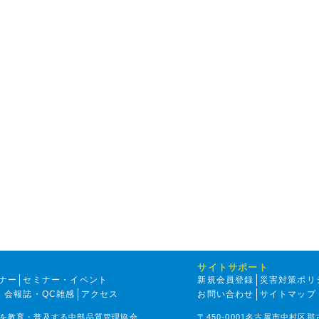
サイトサポート
ナー
セミナー・イベント
新規会員登録
災害対策ポリ
・会報誌・QC雑感
アクセス
お問い合わせ
サイトマップ
を教育・普及する中部品質管理協会
〒450-0001名古屋市中村区