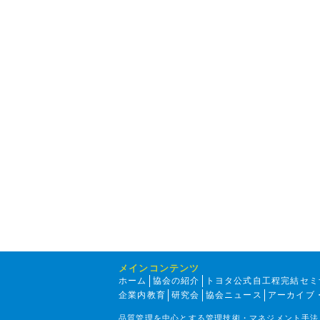
メインコンテンツ
ホーム
協会の紹介
トヨタ公式自工程完結セミ
企業内教育
研究会
協会ニュース
アーカイブ
品質管理を中心とする管理技術・マネジメント手法