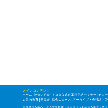
メインコンテンツ
ホーム
協会の紹介
トヨタ公式自工程完結セミナー
セミ
企業内教育
研究会
協会ニュース
アーカイブ・会報誌・Q
品質管理を中心とする管理技術・マネジメント手法を教育・普及