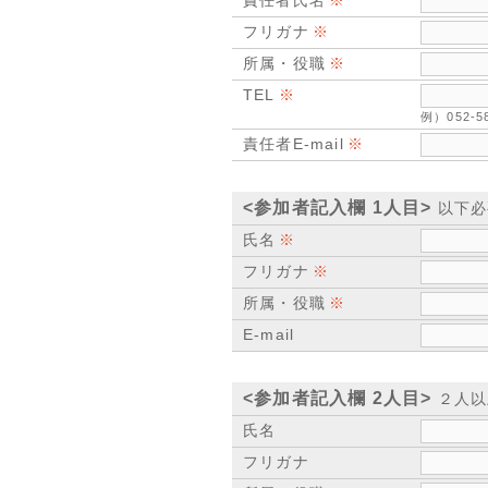
責任者氏名
フリガナ
所属・役職
TEL
例）052-
責任者E-mail
<参加者記入欄 1人目>
以下必
氏名
フリガナ
所属・役職
E-mail
<参加者記入欄 2人目>
２人以
氏名
フリガナ