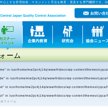
を中心とする管理技術・マネジメント手法を教育・普及する専門機関です。Q
ォーム
ame" in
/usr/home/mw2pc4j14q/www/htdocs/wp-content/themes/cjqca/
ode" in
/usr/home/mw2pc4j14q/www/htdocs/wp-content/themes/cjqca/
me" in
/usr/home/mw2pc4j14q/www/htdocs/wp-content/themes/cjqca/f
il" in
/usr/home/mw2pc4j14q/www/htdocs/wp-content/themes/cjqca/f
込みフォーム