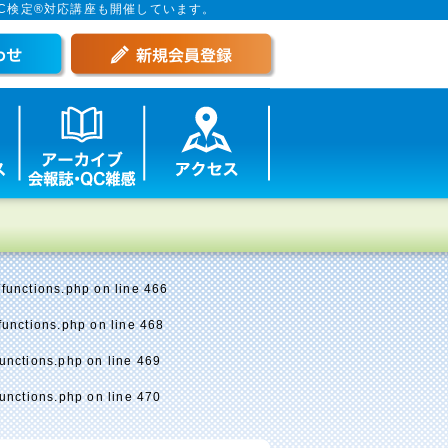
C検定®対応講座も開催しています。
functions.php
on line
466
functions.php
on line
468
unctions.php
on line
469
unctions.php
on line
470