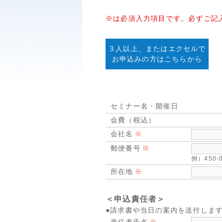
※は必須入力項目です。必ずご記
３人以上、またはエクセルで
お申込みの方はこちらから
セミナー名・開催日
会費（税込）
会社名
郵便番号
例）450
所在地
＜申込責任者＞
●請求書や当日の案内を送付しま