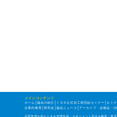
メインコンテンツ
ホーム
協会の紹介
トヨタ公式自工程完結セミナー
セミ
企業内教育
研究会
協会ニュース
アーカイブ・会報誌・Q
品質管理を中心とする管理技術・マネジメント手法を教育・普及